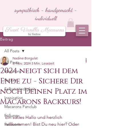
sympathisch - handgemacht -
individuell
Beitrag
All Posts
Nadine Borgulat
All Posts
3. Nov. 2024
3 Min. Lesezeit
2024 neigt sich dem
Macarons
Ende zu - Sichere Dir
Backen
Selbstständigkeit
noch Deinen Platz im
Inspiration
Macarons Backkurs!
Macarons Fanclub
Füllung
Ein süßes Hallo und herzlich 
willkommen! Bist Du neu hier? Oder 
Patisserie