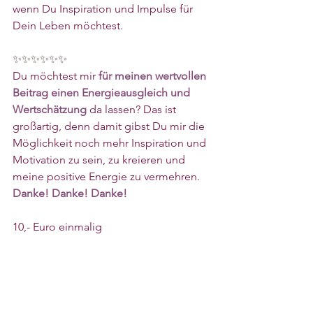
wenn Du Inspiration und Impulse für 
Dein Leben möchtest. 
✨✨✨✨✨✨
Du möchtest mir 
für meinen wertvollen 
Beitrag einen Energieausgleich und 
Wertschätzung
 da lassen? Das ist 
großartig, denn damit gibst Du mir die 
Möglichkeit noch mehr Inspiration und 
Motivation zu sein, zu kreieren und 
meine positive Energie zu vermehren. 
Danke! Danke! Danke!
10,- Euro einmalig
https://www.lotus-life-
coaching.com//_paylink/AYzuJGvf
25,- Euro - einmalig
https://www.lotus-life-