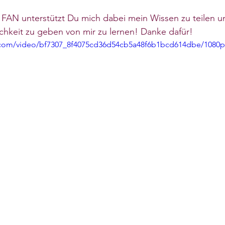
AN unterstützt Du mich dabei mein Wissen zu teilen u
hkeit zu geben von mir zu lernen! Danke dafür!
ic.com/video/bf7307_8f4075cd36d54cb5a48f6b1bcd614dbe/1080