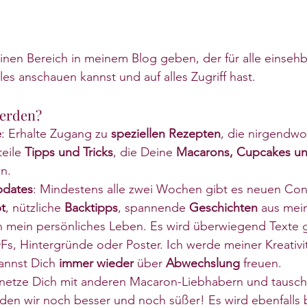
einen Bereich in meinem Blog geben, der für alle einsehba
lles anschauen kannst und auf alles Zugriff hast.
erden?
e
: Erhalte Zugang zu 
speziellen Rezepten
, die nirgendwo
eile 
Tipps und Tricks
, die Deine 
Macarons, Cupcakes un
n.
pdates
: Mindestens alle zwei Wochen gibt es neuen Cont
t
, nützliche 
Backtipps
, spannende 
Geschichten
 aus mei
in mein persönliches Leben. Es wird überwiegend Texte 
s, Hintergründe oder Poster. Ich werde meiner Kreativitä
annst Dich 
immer wieder 
über
 Abwechslung
 freuen.
rnetze Dich mit anderen Macaron-Liebhabern und tausch
n wir noch besser und noch süßer! Es wird ebenfalls b