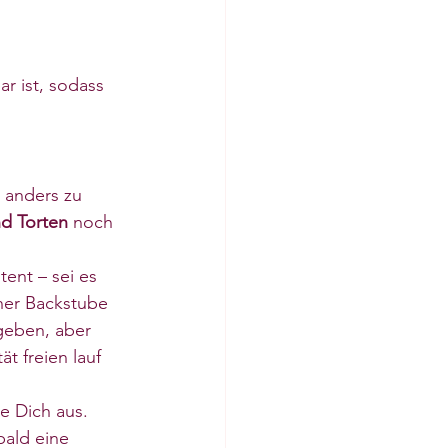
r ist, sodass 
 anders zu 
d Torten
 noch 
ent – sei es 
ner Backstube 
geben, aber 
t freien lauf 
e Dich aus. 
ald eine 