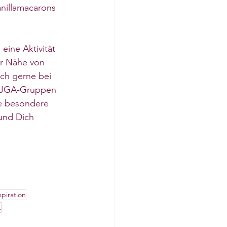
nillamacarons 
eine Aktivität 
er Nähe von 
ch gerne bei 
ge JGA-Gruppen 
se besondere 
und Dich 
spiration
t