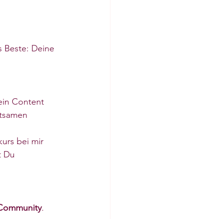
s Beste: Deine 
ein Content 
ltsamen 
urs bei mir 
t Du 
 Community
. 