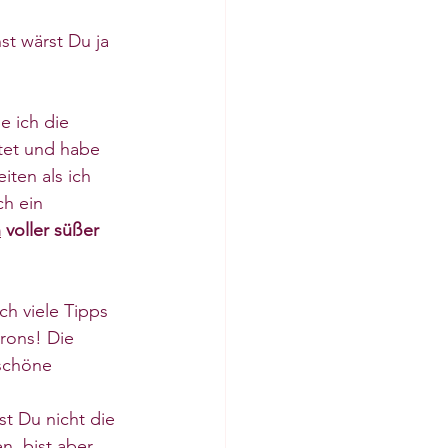
t wärst Du ja 
 ich die 
et und habe 
iten als ich 
ch ein 
h
 voller süßer 
ch viele Tipps 
rons! Die 
schöne 
st Du nicht die 
, bist aber 