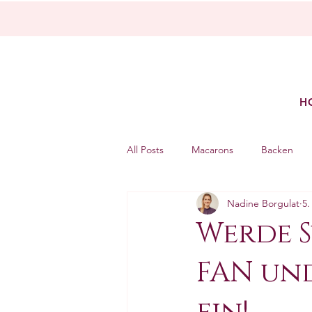
H
All Posts
Macarons
Backen
Nadine Borgulat
5.
Mac-Hacks
Werde 
FAN und