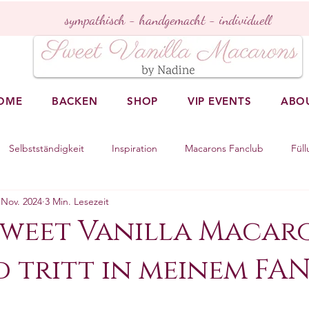
sympathisch - handgemacht - individuell
OME
BACKEN
SHOP
VIP EVENTS
ABO
Selbstständigkeit
Inspiration
Macarons Fanclub
Fül
 Nov. 2024
3 Min. Lesezeit
Sweet Vanilla Macar
 tritt in meinem FA