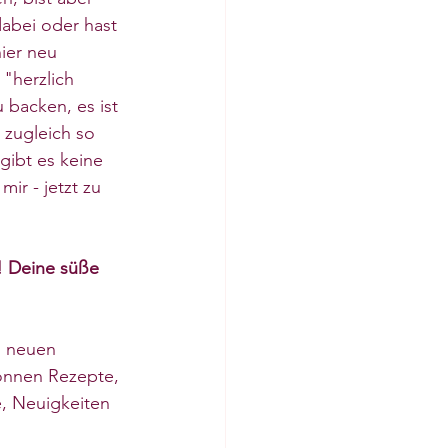
abei oder hast 
ier neu 
"herzlich 
 backen, es ist 
 zugleich so 
gibt es keine 
ir - jetzt zu 
! Deine süße 
n neuen 
können Rezepte, 
e, Neuigkeiten 