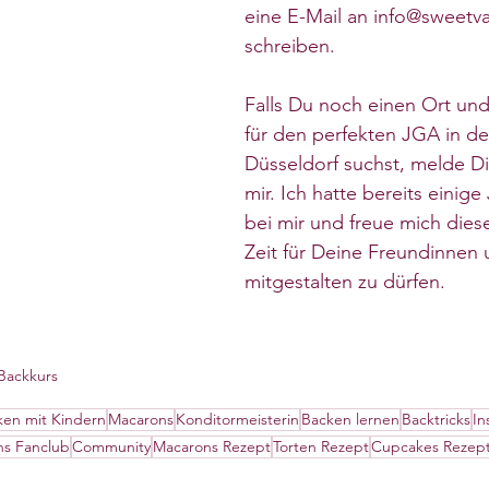
eine E-Mail an info@sweetva
schreiben.
Falls Du noch einen Ort und 
für den perfekten JGA in d
Düsseldorf suchst, melde Di
mir. Ich hatte bereits eini
bei mir und freue mich die
Zeit für Deine Freundinnen 
mitgestalten zu dürfen.
Backkurs
ken mit Kindern
Macarons
Konditormeisterin
Backen lernen
Backtricks
In
s Fanclub
Community
Macarons Rezept
Torten Rezept
Cupcakes Rezep