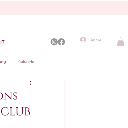
Anmelden
UT
lung
Patisserie
ons
NCLUB