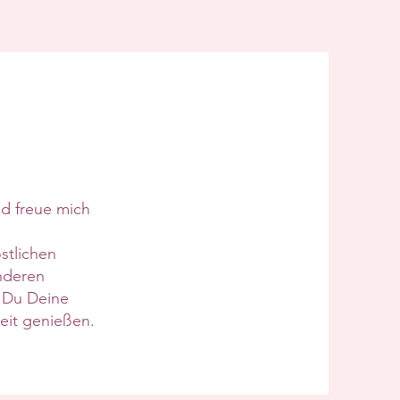
nd freue mich
.
stlichen
nderen
 Du Deine
eit genießen.