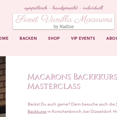
sympathisch - handgemacht - individuell
OME
BACKEN
SHOP
VIP EVENTS
ABO
Macarons Backkkurs
Masterclass
Backst Du auch gerne? Dann besuche auch die
Backkurse
in Korschenbroich, bei Düsseldorf. H