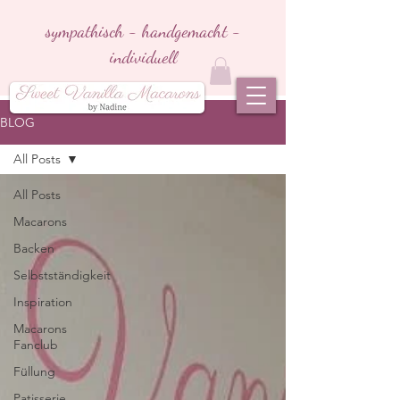
sympathisch - handgemacht -
individuell
BLOG
All Posts
All Posts
Macarons
Backen
Selbstständigkeit
Inspiration
Macarons
Fanclub
Füllung
Patisserie