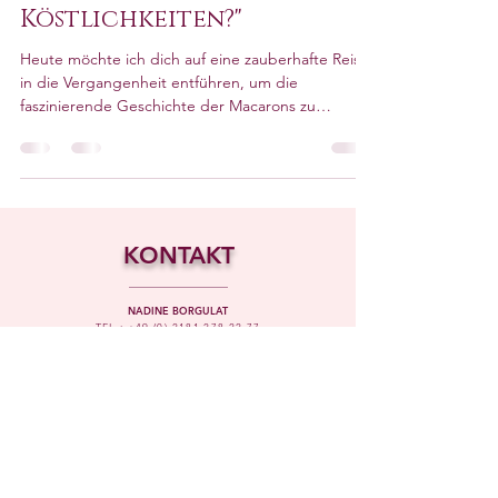
die süßen
Köstlichkeiten?"
Heute möchte ich dich auf eine zauberhafte Reise
in die Vergangenheit entführen, um die
faszinierende Geschichte der Macarons zu
erkunden.
KONTAKT
NADINE BORGULAT
TEL.:
+49 (0) 2181 278 22 77
INFO@SWEETVANILLAMACARONS.COM
BACHSTRASSE 18, 41352 KORSCHENBROICH
ÖFFNUNGSZEITEN: FREITAGS 14:00-18:00 UHR
UND ABHOLUNG NACH VEREINBARUNG
ODER BESTELLUNG IM ONLINE-SHOP