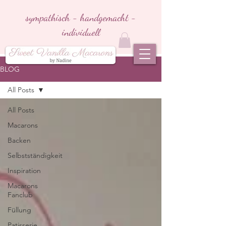
sympathisch - handgemacht -
individuell
BLOG
All Posts
All Posts
Macarons
Backen
Selbstständigkeit
Inspiration
Macarons
Fanclub
Füllung
Patisserie