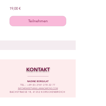
19,00 €
Teilnehmen
KONTAKT
NADINE BORGULAT
TEL.:
+49 (0) 2181 278 22 77
INFO@SWEETVANILLAMACARONS.COM
BACHSTRASSE 18, 41352 KORSCHENBROICH
ÖFFNUNGSZEITEN: FREITAGS 14:00-18:00 UHR
UND ABHOLUNG NACH VEREINBARUNG